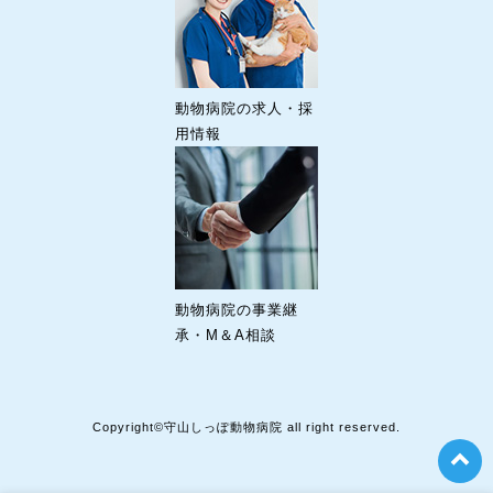
動物病院の求人・採
用情報
動物病院の事業継
承・M＆A相談
Copyright©守山しっぽ動物病院 all right reserved.
t