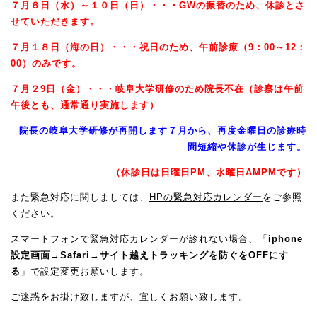
７月６日（水）～１０日（日）・・・GWの振替のため、休診とさ
せていただきます。
７月１８日（海の日）・・・
祝日のため、午前診療（9：00～12：
00）のみです。
７月２9日（金）・・・岐阜大学研修のため院長不在（診察は午前
午後とも、通常通り実施します）
院長の岐阜大学研修
が再開します７月から、再度金曜日の診療時
間短縮や休診が生じます。
（休診日
は
日曜日PM、水曜日AMPMです）
また緊急対応に関しましては、
HPの緊急対応カレンダー
をご参照
ください。
スマートフォンで緊急対応カレンダーが診れない場合、「
iphone
設定画面→Safari→サイト越えトラッキングを防ぐをOFFにす
る
」で設定変更お願いします。
ご迷惑をお掛け致しますが、宜しくお願い致します。