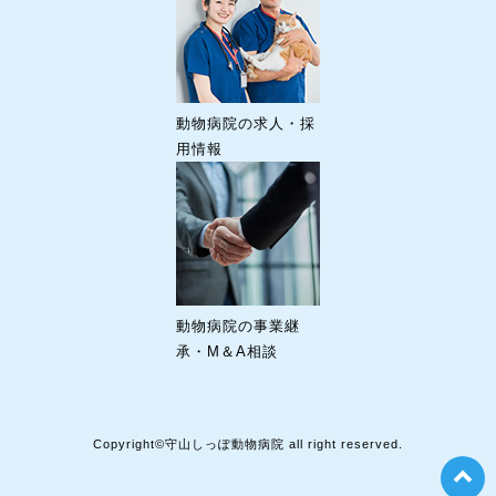
動物病院の求人・採
用情報
動物病院の事業継
承・M＆A相談
Copyright©守山しっぽ動物病院 all right reserved.
t